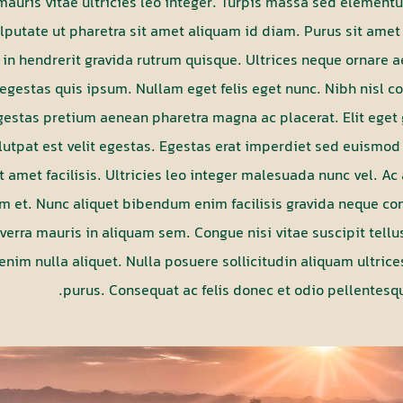
mauris vitae ultricies leo integer. Turpis massa sed elemen
lputate ut pharetra sit amet aliquam id diam. Purus sit ame
s in hendrerit gravida rutrum quisque. Ultrices neque ornar
et egestas quis ipsum. Nullam eget felis eget nunc. Nibh nisl
gestas pretium aenean pharetra magna ac placerat. Elit eget
olutpat est velit egestas. Egestas erat imperdiet sed euismod
it amet facilisis. Ultricies leo integer malesuada nunc vel. 
m et. Nunc aliquet bibendum enim facilisis gravida neque co
verra mauris in aliquam sem. Congue nisi vitae suscipit tel
nim nulla aliquet. Nulla posuere sollicitudin aliquam ultrices
purus. Consequat ac felis donec et odio pellentes