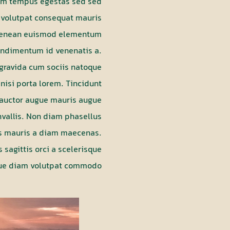
tum tempus egestas sed sed
t volutpat consequat mauris
e aenean euismod elementum
 condimentum id venenatis a.
 gravida cum sociis natoque
 nisi porta lorem. Tincidunt
Ac auctor augue mauris augue
nvallis. Non diam phasellus
lus mauris a diam maecenas.
 sagittis orci a scelerisque
que diam volutpat commodo.