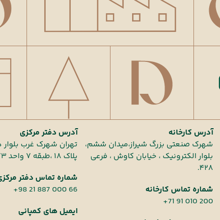
آدرس کارخانه
آدرس دفتر مرکزی
شهرک صنعتی بزرگ شیراز،میدان ششم،
تهران شهرک غرب بلوار ،
بلوار الکترونیک ، خیابان کاوش ، فرعی
پلاک ۱۸ ،طبقه ۷ واحد ۷۳
۴۲۸.
شماره تماس دفتر مرکزی
+98 21 887 000 66
شماره تماس کارخانه
+71 91 010 200
ایمیل های کمپانی