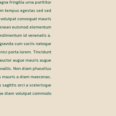
gna fringilla urna porttitor
tum tempus egestas sed sed
t volutpat consequat mauris
e aenean euismod elementum
 condimentum id venenatis a.
 gravida cum sociis natoque
 nisi porta lorem. Tincidunt
Ac auctor augue mauris augue
nvallis. Non diam phasellus
lus mauris a diam maecenas.
 sagittis orci a scelerisque
que diam volutpat commodo.