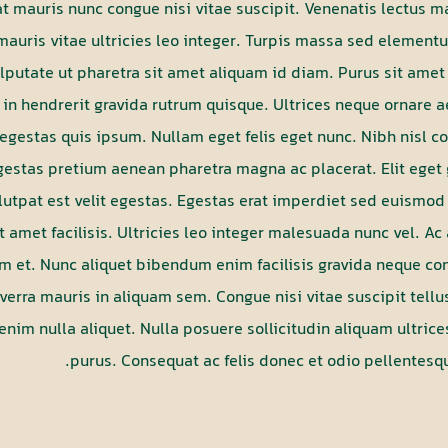
t mauris nunc congue nisi vitae suscipit. Venenatis lectus ma
mauris vitae ultricies leo integer. Turpis massa sed elemen
lputate ut pharetra sit amet aliquam id diam. Purus sit ame
s in hendrerit gravida rutrum quisque. Ultrices neque ornar
et egestas quis ipsum. Nullam eget felis eget nunc. Nibh nisl
gestas pretium aenean pharetra magna ac placerat. Elit eget
olutpat est velit egestas. Egestas erat imperdiet sed euismod
it amet facilisis. Ultricies leo integer malesuada nunc vel. 
m et. Nunc aliquet bibendum enim facilisis gravida neque co
verra mauris in aliquam sem. Congue nisi vitae suscipit tel
nim nulla aliquet. Nulla posuere sollicitudin aliquam ultrices
purus. Consequat ac felis donec et odio pellentes