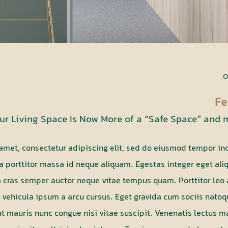
O
Fe
r Living Space Is Now More of a “Safe Space” and m
amet, consectetur adipiscing elit, sed do eiusmod tempor inc
 porttitor massa id neque aliquam. Egestas integer eget aliq
 cras semper auctor neque vitae tempus quam. Porttitor leo 
am vehicula ipsum a arcu cursus. Eget gravida cum sociis nato
t mauris nunc congue nisi vitae suscipit. Venenatis lectus ma