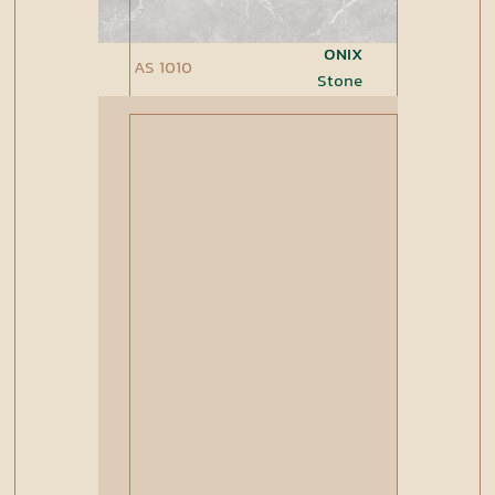
ONIX
AS 1010
Stone