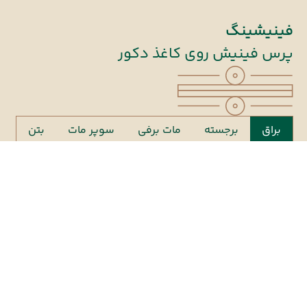
فینیشینگ
پرس فینیش روی کاغذ دکور
براق
برجسته
مات برفی
سوپر مات
بتن
این تخته‌ها به شکلی طراحی شده‌اند تا زیبایی طبیعی چوب را